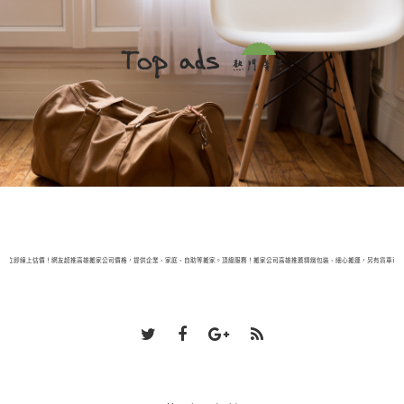
即線上估價！網友超推高雄搬家公司價格，提供企業、家庭、自助等搬家。頂級服務！搬家公司高雄推薦精緻包裝、細心搬運，另有貨車司機出租