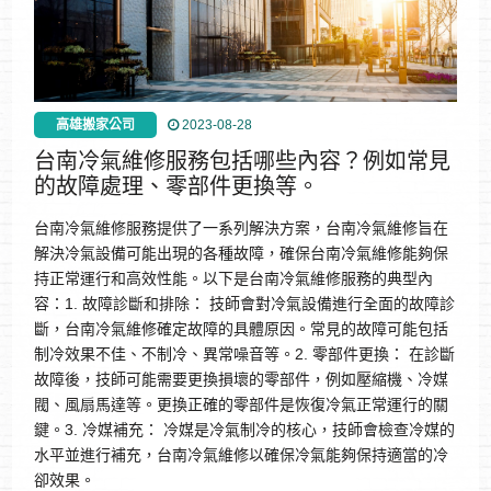
高雄搬家公司
2023-08-28
台南冷氣維修服務包括哪些內容？例如常見
的故障處理、零部件更換等。
台南冷氣維修服務提供了一系列解決方案，台南冷氣維修旨在
解決冷氣設備可能出現的各種故障，確保台南冷氣維修能夠保
持正常運行和高效性能。以下是台南冷氣維修服務的典型內
容：1. 故障診斷和排除： 技師會對冷氣設備進行全面的故障診
斷，台南冷氣維修確定故障的具體原因。常見的故障可能包括
制冷效果不佳、不制冷、異常噪音等。2. 零部件更換： 在診斷
故障後，技師可能需要更換損壞的零部件，例如壓縮機、冷媒
閥、風扇馬達等。更換正確的零部件是恢復冷氣正常運行的關
鍵。3. 冷媒補充： 冷媒是冷氣制冷的核心，技師會檢查冷媒的
水平並進行補充，台南冷氣維修以確保冷氣能夠保持適當的冷
卻效果。