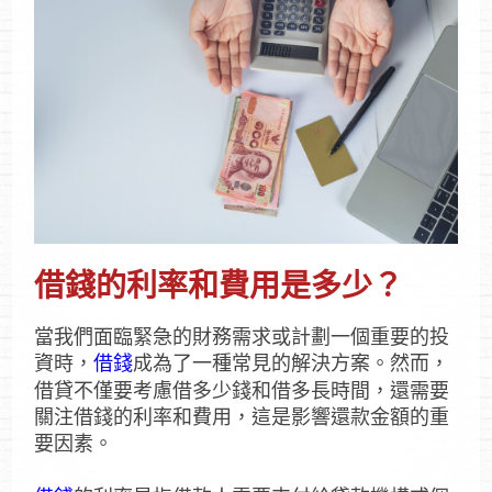
借錢的利率和費用是多少？
當我們面臨緊急的財務需求或計劃一個重要的投
資時，
借錢
成為了一種常見的解決方案。然而，
借貸不僅要考慮借多少錢和借多長時間，還需要
關注借錢的利率和費用，這是影響還款金額的重
要因素。