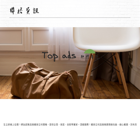
學生立即線上估價！網友超推高雄搬家公司價格，提供企業、家庭、自助等搬家。頂級服務！搬家公司高雄推薦精緻包裝、細心搬運，另有貨車司