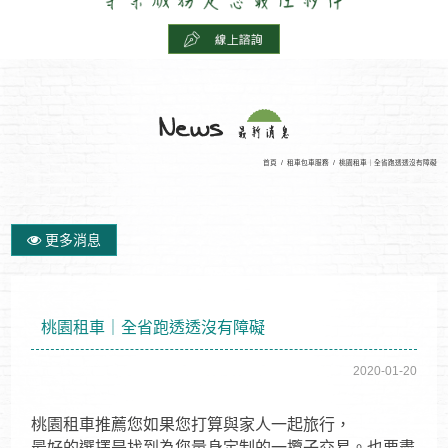
首頁
/
租車包車服務
/
桃園租車｜全省跑透透沒有障礙
更多消息
桃園租車｜全省跑透透沒有障礙
2020-01-20
桃園租車推薦您如果您打算與家人一起旅行，
最好的選擇是找到為您量身定制的一攬子交易。也要盡